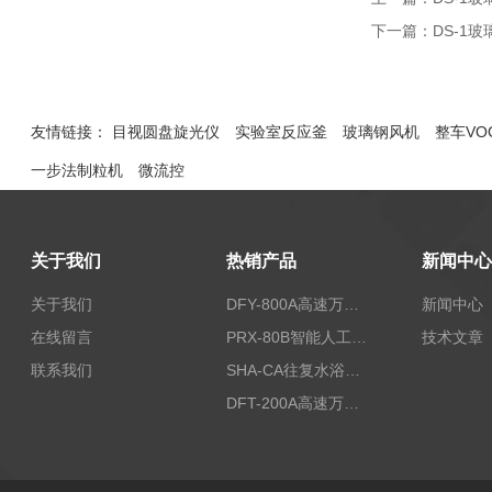
下一篇：
DS-1
友情链接：
目视圆盘旋光仪
实验室反应釜
玻璃钢风机
整车VO
一步法制粒机
微流控
关于我们
热销产品
新闻中心
关于我们
DFY-800A高速万能粉碎机/实验室粉碎机
新闻中心
在线留言
PRX-80B智能人工气候箱
技术文章
联系我们
SHA-CA往复水浴恒温振荡器/恒温水浴摇床
DFT-200A高速万能粉碎机/微型高速万能粉碎机/浙江万能粉碎机