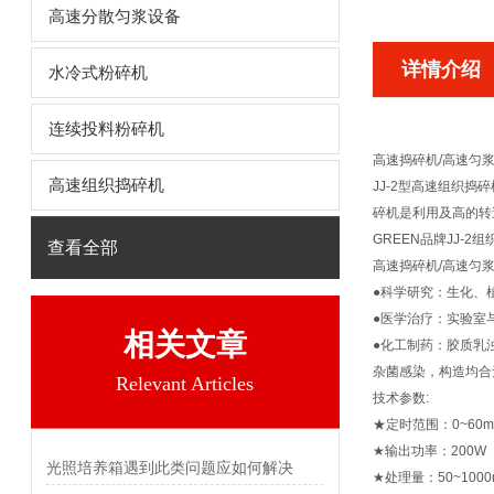
高速分散匀浆设备
详情介绍
水冷式粉碎机
连续投料粉碎机
高速捣碎机/高速匀
高速组织捣碎机
JJ-2
型高速组织捣碎
碎机是利用及高的转
GREEN品牌JJ-2
查看全部
高速捣碎机/高速匀
●
科学研究：生化、
●医学治疗：实验室
相关文章
●化工制药：胶质乳
杂菌感染，构造均合
Relevant Articles
技术参数:
★
定时范围：0~60m
★输出功率：200W
光照培养箱遇到此类问题应如何解决
★处理量：50~1000