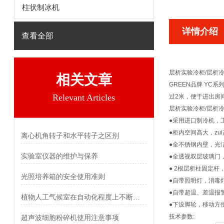
柱状制冰机
详情介绍
查看全部
层析实验冷柜/层析冷
相关文章
GREEN
品牌 YC系
Relevant Articles
过2米，便于进出房间
层析实验冷柜/层析冷
●
采用进口制冷机，
●柜内空间高大，zui
离心机角转子和水平转子之区别
●全不锈钢内壁，光
实验室仪器的维护与保养
●全透视双层玻璃门
● 2根层析柱固定杆
光照培养箱的安全使用准则
●自带照明灯，消毒
●自带超温、差温报警
植物人工气候室在自动化程度上不断提高
●下设脚轮，移动方
技术参数:
超声波细胞粉碎机使用注意事项