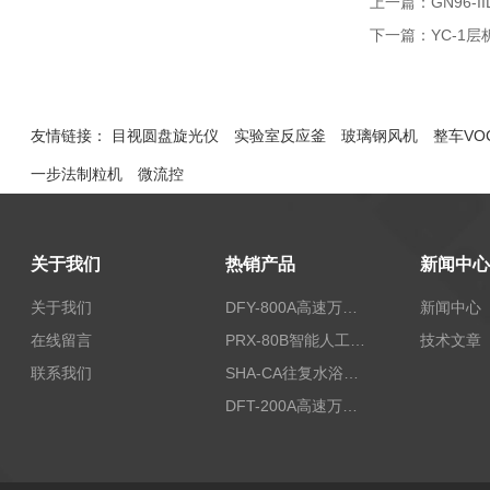
上一篇：
GN96
下一篇：
YC-1
友情链接：
目视圆盘旋光仪
实验室反应釜
玻璃钢风机
整车VO
一步法制粒机
微流控
关于我们
热销产品
新闻中心
关于我们
DFY-800A高速万能粉碎机/实验室粉碎机
新闻中心
在线留言
PRX-80B智能人工气候箱
技术文章
联系我们
SHA-CA往复水浴恒温振荡器/恒温水浴摇床
DFT-200A高速万能粉碎机/微型高速万能粉碎机/浙江万能粉碎机