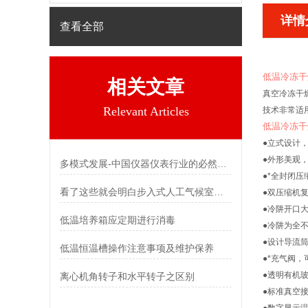
详情
查看全部
低温冷冻干
相关文章
真空冷冻干
Relevant Articles
技术非常适
低温冷冻干
●
立式设计
●外形美观
多模式发展-中国仪器仪表行业的必然趋势
●*全封闭
看了这些就会明白步入式人工气候室为啥这么抢手了
●双压缩机
●冷阱开口
低温培养箱应定期进行消毒
●冷阱为全
●设计导流
低温恒温槽操作注意事项及维护保养
●*充气阀
●透明有机
离心机角转子和水平转子之区别
●标准真空