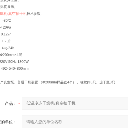
温度及真空度。
品温度显示。
燥机
/
真空抽干机
技术参数:
 -80℃
 20Pa
0.12㎡
1.2 升
kg/24h
 Φ200mm×4层
0V 50Hz 1300W
92×540×800mm
产真空泵、普通干燥装置 （Φ200mm样品盘4个） 、橡胶阀8只、冻干瓶8只
产品：
您的单位：