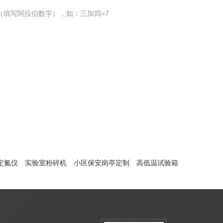
（填写阿拉伯数字），如：三加四=7
定氮仪
实验室粉碎机
小区保安岗亭定制
高低温试验箱