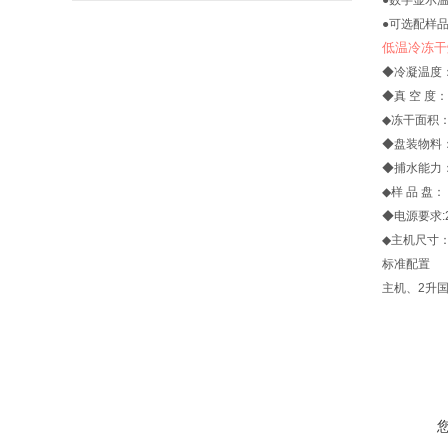
●数字显示
●可选配样
低温冷冻干
◆
冷凝温度：
◆真 空 度：<
◆冻干面积：
◆盘装物料：
◆捕水能力：4
◆样 品 盘：
◆电源要求:22
◆主机尺寸：4
标准配置
主机、2升国