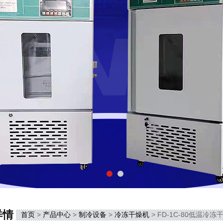
详情
首页
>
产品中心
>
制冷设备
>
冷冻干燥机
> FD-1C-80低温冷