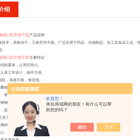
介绍
燥机
/
真空抽干机
产品说明:
燥技术，简称冻干，又称升华干燥。广泛应用于药品、生物制品、化工及食品工业。
用。
燥机
/
真空抽干机
主要特征:
，结构紧凑，占用空间小。
，人体工学设计，操作方便。
压缩机，高效可靠，噪音低。
复叠制冷，技术成熟，温度低。
大，带样品预冻功能。
欢迎您！
不锈钢，冷阱内无盘管，光洁耐腐蚀。
来自局域网的朋友！有什么可以帮
助您的吗？
筒，提高冷阱有效面积，快速冻干。
，可充干燥氮气或惰性气体。
玻璃钟罩式干燥室，安全直观。
接口，可与多种真空泵联用。