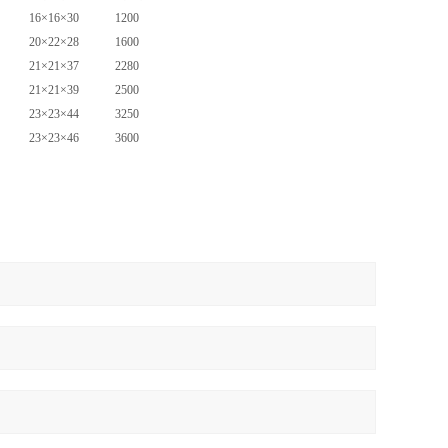
16×16×30
1200
20×22×28
1600
21×21×37
2280
21×21×39
2500
23×23×44
3250
23×23×46
3600