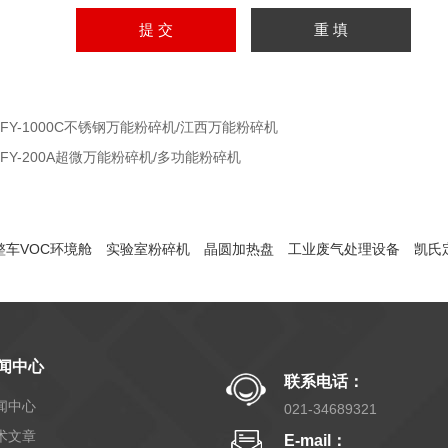
DFY-1000C不锈钢万能粉碎机/江西万能粉碎机
DFY-200A超微万能粉碎机/多功能粉碎机
整车VOC环境舱
实验室粉碎机
晶圆加热盘
工业废气处理设备
凯氏
闻中心
联系电话：
闻中心
021-34689321
术文章
E-mail：