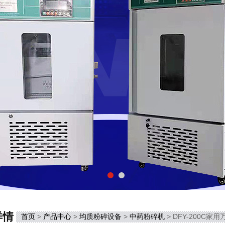
详情
首页
>
产品中心
>
均质粉碎设备
>
中药粉碎机
> DFY-200C