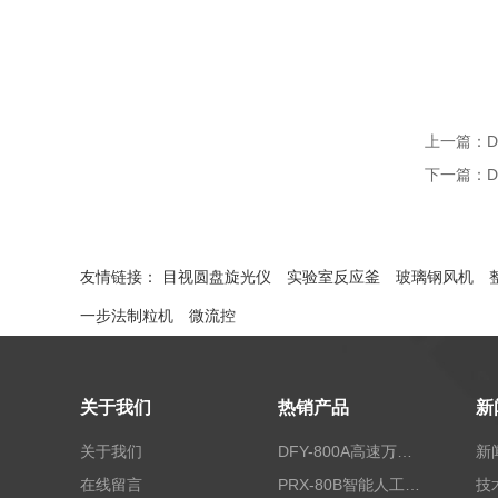
上一篇：
下一篇：
友情链接：
目视圆盘旋光仪
实验室反应釜
玻璃钢风机
一步法制粒机
微流控
关于我们
热销产品
新
关于我们
DFY-800A高速万能粉碎机/实验室粉碎机
新
在线留言
PRX-80B智能人工气候箱
技