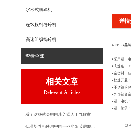
水冷式粉碎机
详情
连续投料粉碎机
高速组织捣碎机
GREEN
品牌
查看全部
●采用进口
●高速度：0
●全密封：
相关文章
●快速开盖
●不锈钢粉
Relevant Articles
●外部铝合
●进口电机
●进口轴承
看了这些就会明白步入式人工气候室为啥这么抢手了
型 
低温培养箱使用中的一些小细节需额外注意