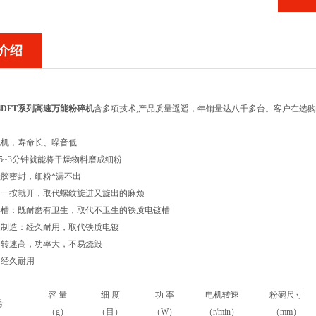
介绍
DFT系列高速万能粉碎机
含多项技术,产品质量遥遥，年销量达八千多台。客户在选购
电机，寿命长、噪音低
.5~3分钟就能将干燥物料磨成细粉
硅胶密封，细粉*漏不出
：一按就开，取代螺纹旋进又旋出的麻烦
碎槽：既耐磨有卫生，取代不卫生的铁质电镀槽
金制造：经久耐用，取代铁质电镀
：转速高，功率大，不易烧毁
：经久耐用
容 量
细 度
功 率
电机转速
粉碗尺寸
号
（g）
（目）
（W）
（r/min）
（mm）