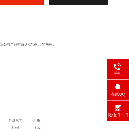
我公司产品时请认准“
GREEN
”商标。
手机
在线QQ
微信扫一扫
外形尺寸
价 格
（cm）
（元）