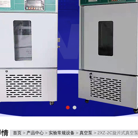
详情
首页
>
产品中心
>
实验常规设备
>
真空泵
> 2XZ-2C旋片式真空