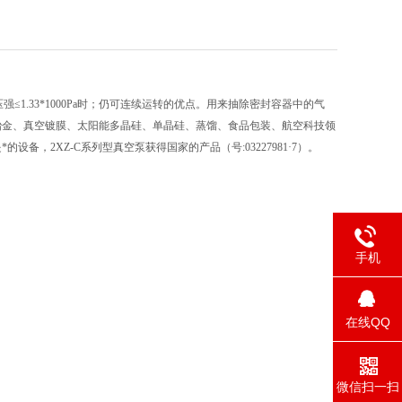
≤1.33*1000Pa时；仍可连续运转的优点。用来抽除密封容器中的气
冶金、真空镀膜、太阳能多晶硅、单晶硅、蒸馏、食品包装、航空科技领
，2XZ-C系列型真空泵获得国家的产品（号:03227981·7）。
手机
在线QQ
微信扫一扫