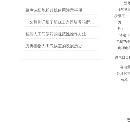
型号
抽气速率
超声波细胞粉碎机使用注意事项
极限压
一文带你详细了解LED光照培养箱所具备的优点
力
（Pa）
智能人工气候箱的规范性操作方法
转速（r
电机功率
浅析植物人工气候室的发展历史
电源电
进气口口
容油量
外形尺寸
价格