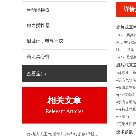
详情
电动搅拌器
磁力搅拌器
旋片式真
2XZ-C系
酸度计，电导率仪
体，使容器
域、半导体、
高速离心机
2XZ-C是
旋片式真
●
体积小、
查看全部
●
设有气镇
●
极限真空
●
内置强制
相关文章
●
设有自动防
●
保持进气压强
Relevant Articles
●
不漏油，
●
可配小口径
技术参数
:
移动式人工气候室的这些知识值得我们学习