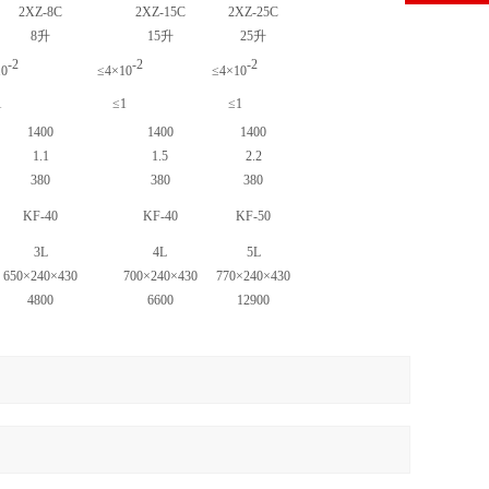
2XZ-8C
2XZ-15C
2XZ-25C
8升
15升
25升
-2
-2
-2
10
≤4×10
≤4×10
1
≤1
≤1
1400
1400
1400
1.1
1.5
2.2
380
380
380
KF-40
KF-40
KF-50
3L
4L
5L
650×240×430
700×240×430
770×240×430
4800
6600
12900