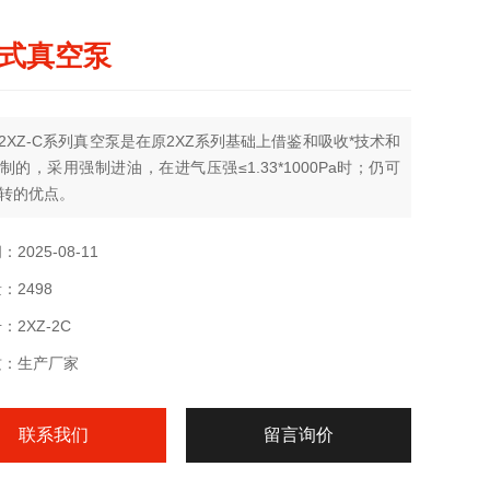
式真空泵
2XZ-C系列真空泵是在原2XZ系列基础上借鉴和吸收*技术和
制的，采用强制进油，在进气压强≤1.33*1000Pa时；仍可
转的优点。
2025-08-11
：2498
：2XZ-2C
质：生产厂家
联系我们
留言询价