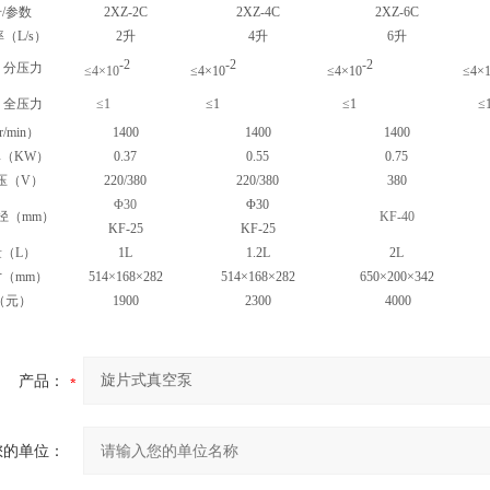
/参数
2XZ-2C
2XZ-4C
2XZ-6C
（L/s）
2升
4升
6升
-2
-2
-2
分压力
≤4×10
≤4×10
≤4×10
≤4×
全压力
≤1
≤1
≤1
≤
/min）
1400
1400
1400
（KW）
0.37
0.55
0.75
压（V）
220/380
220/380
380
Φ30
Φ30
径（mm）
KF-40
KF-25
KF-25
（L）
1L
1.2L
2L
（mm）
514
×
168×282
514×168×282
650×200×342
（元）
1900
2300
4000
产品：
您的单位：