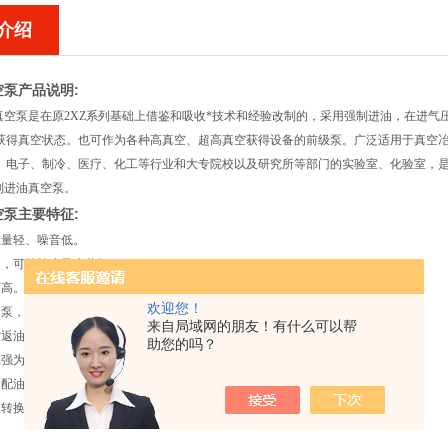
介绍
空泵产品说明
:
列真空泵是在原2XZ系列基础上借鉴和吸收*技术和经验改制的，采用强制进油，在进气压强
获得真空状态。也可作为各种高真空、超高真空获得设备的前级泵。广泛适用于真空
电子、制冷、医疗、化工等行业和大专院校以及研究所等部门的实验室、化验室，是*的设备
强制进油真空泵。
空泵主要特征
:
重量轻、噪音低。
阀，可抽除少量水蒸气。
度高。
欢迎您！
油泵，润滑充分，性能可靠。
来自局域网的朋友！有什么可以帮
返油止回阀，双重保险装置，启动方便 。
助您的吗？
为≤1.33*1000Pa时，仍可连续运转。
不配油，不污染工作环境。
转换接口、KF接口。