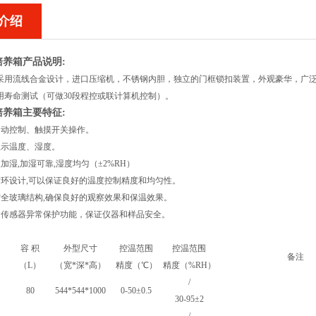
介绍
培养箱产品说明:
采用流线合金设计，进口压缩机，不锈钢内胆，独立的门框锁扣装置，外观豪华，广泛
用寿命测试（可做30段程控或联计算机控制）。
培养箱主要特征:
自动控制、触摸开关操作。
显示温度、湿度。
加湿,加湿可靠,湿度均匀（±2%RH）
循环设计,可以保证良好的温度控制精度和均匀性。
空全玻璃结构,确保良好的观察效果和保温效果。
和传感器异常保护功能，保证仪器和样品安全。
容 积
外型尺寸
控温范围
控温范围
备注
（L）
（宽*深*高）
精度（℃）
精度（%RH）
/
80
544*544*1000
0-50±0.5
30-95±2