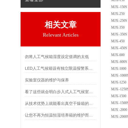
MJX-150
MJX–150S
MJX-250
MJX–250S
相关文章
MJX-350
Relevant Articles
MJX–350S
MJX-450
MJX–450S
MJX-600
勿将人工气候箱湿度设定值调的太低
MJX–600S
LED人工气候箱设有独立限温报警系统，保证实验安全运行
MJX-1000
MJX–1000
实验室仪器的维护与保养
MJX-1250
MJX–1250
看了这些就会明白步入式人工气候室为啥这么抢手了
MJX-1500
MJX–1500
从技术优势上就能看出真空干燥箱的重要性
MJX -2000
让您不再为恒温恒湿培养箱的维护而烦恼
MJX–2000