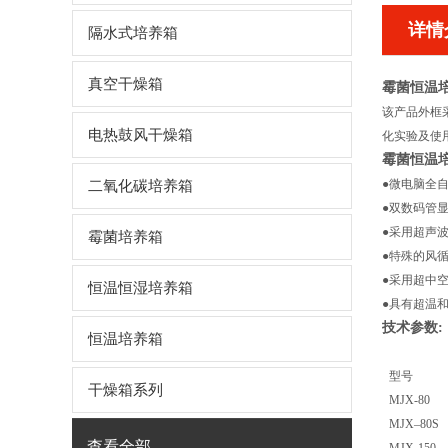
详情
隔水式培养箱
真空干燥箱
霉菌恒温
该产品外框
电热鼓风干燥箱
化实验及使
霉菌恒温
●微电脑全
二氧化碳培养箱
●双数码管
●采用超声波
霉菌培养箱
●特殊的风
●采用超中
恒温恒湿培养箱
●具有超温
技术参数:
恒温培养箱
型号
干燥箱系列
MJX-80
MJX–80S
查看全部