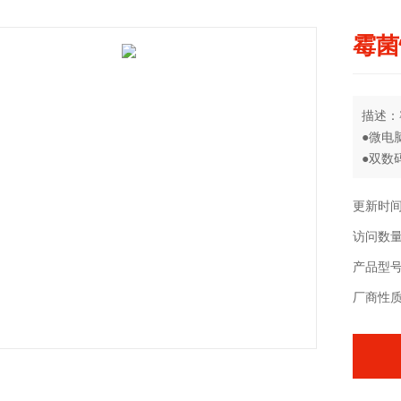
霉菌
描述：
●微电
●双数
●采用
●特殊
更新时间：
●采用
访问数量
●具有
产品型号：
厂商性