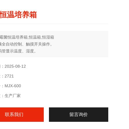
恒温培养箱
霉菌恒温培养箱,恒温箱,恒湿箱
脑全自动控制、触摸开关操作。
码管显示温度、湿度。
超声波加湿,加湿可靠,湿度均匀(±2%RH)
的风循环设计,可以保证良好的温度控制精度和均匀性。
2025-08-12
超中空全玻璃结构,确保良好的观察效果和保温效果。
：2721
超温和传感器异常保护功能，保证仪器和样品安全。
MJX-600
质：生产厂家
联系我们
留言询价