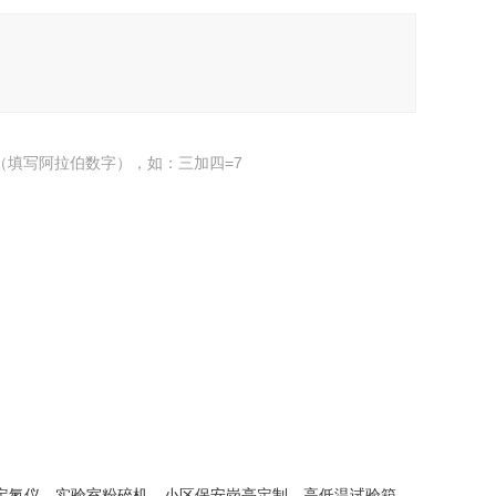
（填写阿拉伯数字），如：三加四=7
定氮仪
实验室粉碎机
小区保安岗亭定制
高低温试验箱