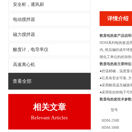
安全柜，通风厨
详情介绍
电动搅拌器
磁力搅拌器
数显电热套产品说明
HDM系列电热套适
酸度计，电导率仪
内, 然后编织成半球
细化工单位的的加热
数显电热套主要特征
高速离心机
●控温精确，温度显
●它具有安全可靠, 
查看全部
●采用耐高温无碱玻
●采用良好的电子可
数显电热套技术参数
相关文章
型号
Relevant Articles
HDM-250B
HDM-500B