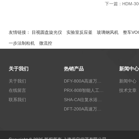
下一篇：
HDM-3
友情链接：
目视圆盘旋光仪
实验室反应釜
玻璃钢风机
整车VO
一步法制粒机
微流控
关于我们
热销产品
新闻中心
关于我们
DFY-800A高速万能粉碎机/实验室粉碎机
新闻中心
在线留言
PRX-80B智能人工气候箱
技术文章
联系我们
SHA-CA往复水浴恒温振荡器/恒温水浴摇床
DFT-200A高速万能粉碎机/微型高速万能粉碎机/浙江万能粉碎机