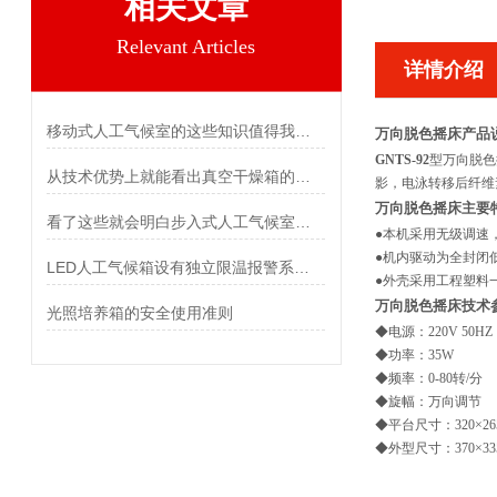
相关文章
Relevant Articles
详情介绍
移动式人工气候室的这些知识值得我们学习
万向脱色摇床产品
GN
TS-92
型万向脱色
从技术优势上就能看出真空干燥箱的重要性
影，电泳转移后纤维
万向脱色摇床主要
看了这些就会明白步入式人工气候室为啥这么抢手了
●
本机采用无级调速
●
机内驱动为全封闭
LED人工气候箱设有独立限温报警系统，保证实验安全运行
●
外壳采用工程塑料
万向脱色摇床技术
光照培养箱的安全使用准则
◆
电源：220V 50H
◆
功率：35W
◆
频率：0-80转/分
◆
旋幅：万向调节
◆
平台尺寸：320×26
◆
外型尺寸：370×335