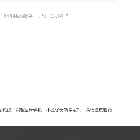
（填写阿拉伯数字），如：三加四=7
定氮仪
实验室粉碎机
小区保安岗亭定制
高低温试验箱