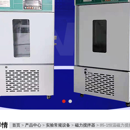
详情
首页
>
产品中心
>
实验常规设备
>
磁力搅拌器
> 85-1恒温磁力