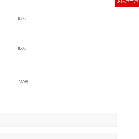
微信扫一扫
660元
860元
1360元