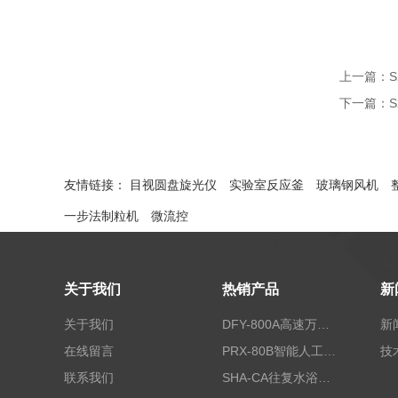
上一篇：
下一篇：
友情链接：
目视圆盘旋光仪
实验室反应釜
玻璃钢风机
一步法制粒机
微流控
关于我们
热销产品
新
关于我们
DFY-800A高速万能粉碎机/实验室粉碎机
新
在线留言
PRX-80B智能人工气候箱
技
联系我们
SHA-CA往复水浴恒温振荡器/恒温水浴摇床