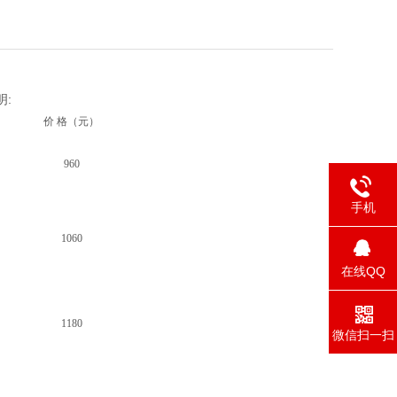
明:
价 格（元）
960
手机
1060
在线QQ
1180
微信扫一扫