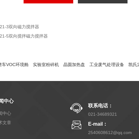
S21-3双向磁力搅拌器
S21-5双向搅拌磁力搅拌器
整车VOC环境舱
实验室粉碎机
晶圆加热盘
工业废气处理设备
凯氏
闻中心
联系电话：
闻中心
021-34689321
术文章
E-mail：
2540608612@qq.com