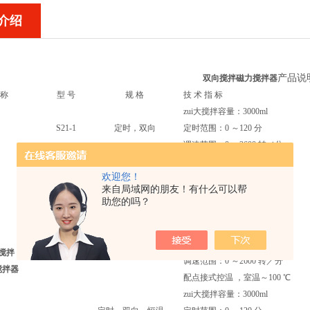
介绍
产品说
双向搅拌
磁力搅拌器
称
型
号
规 格
技 术 指 标
zui大搅拌容量：3000ml
S21-1
定时，双向
定时范围：0 ～120 分
调速范围：0 ～2600 转／分
zui大搅拌容量：3000ml
欢迎您！
定时范围：0 ～120 分
S21-2
定时，双向，加热
来自局域网的朋友！有什么可以帮
调速范围：0 ～2600 转／分
助您的吗？
加热功率：400W
zui大搅拌容量：3000ml
定时范围：0 ～120 分
搅拌
S21-3
定时，双向，恒温
调速范围：0 ～2600 转／分
搅拌器
配点接式控温 ，室温～100 ℃
zui大搅拌容量：3000ml