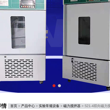
详情
首页
>
产品中心
>
实验常规设备
>
磁力搅拌器
> S21-4双向磁力