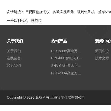
友情链接：
目视圆盘旋光仪
实验室反应釜
玻璃钢风机
整车VO
一步法制粒机
微流控
关于我们
热销产品
新闻中心
关于我们
DFY-800A高速万能粉碎机/实验室粉碎机
新闻中心
在线留言
PRX-80B智能人工气候箱
技术文章
联系我们
SHA-CA往复水浴恒温振荡器/恒温水浴摇床
DFT-200A高速万能粉碎机/微型高速万能粉碎机/浙江万能粉碎机
Copyright © 2026 版权所有 上海谷宁仪器有限公司