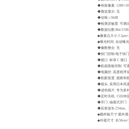
◆有效像素: 1280×10
◆预览显示: 无
◆信噪:≥56dB
◆检测灵敏度: 可测出
◆数据位数:8bit USB2
◆像素点大小:5.2μm×5
◆曝光时间: 自动曝
◆像数整合: 无
◆快门控制:电子快
◆接口: 标准 C 接口
◆机箱面板控制: 
◆电脑控: 高度程序
◆割胶装置: 观察和
◆镜头: 采用日本
◆滤色镜片: 专为
◆定时关机: 15
◆开门: 抽屉式开门
◆反射波长:254nm
◆载样板尺寸:紫外透射
◆外观尺寸: 长50cm×