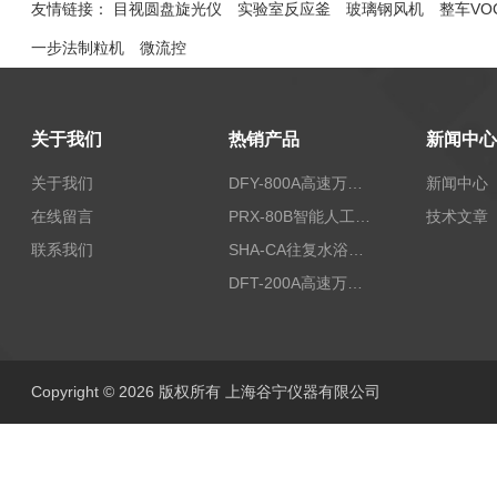
友情链接：
目视圆盘旋光仪
实验室反应釜
玻璃钢风机
整车VO
一步法制粒机
微流控
关于我们
热销产品
新闻中心
关于我们
DFY-800A高速万能粉碎机/实验室粉碎机
新闻中心
在线留言
PRX-80B智能人工气候箱
技术文章
联系我们
SHA-CA往复水浴恒温振荡器/恒温水浴摇床
DFT-200A高速万能粉碎机/微型高速万能粉碎机/浙江万能粉碎机
Copyright © 2026 版权所有 上海谷宁仪器有限公司