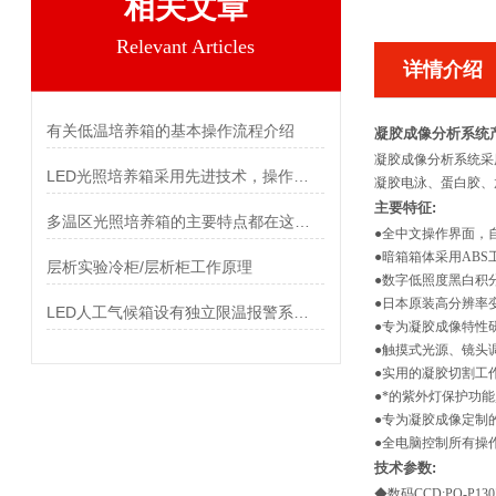
相关文章
Relevant Articles
详情介绍
有关低温培养箱的基本操作流程介绍
凝胶成像分析系统
凝胶成像分析系统采用
LED光照培养箱采用先进技术，操作更加便捷
凝胶电泳、蛋白胶、
主要特征
:
多温区光照培养箱的主要特点都在这儿了
●全中文操作界面，自动识别8
●暗箱箱体采用AB
层析实验冷柜/层析柜工作原理
●数字低照度黑白积分
●日本原装高分辨率
LED人工气候箱设有独立限温报警系统，保证实验安全运行
●专为凝胶成像特性
●触摸式光源、镜头
●实用的凝胶切割工
●*的紫外灯保护功
●专为凝胶成像定制
●全电脑控制所有操作
技术参数
:
◆数码CCD:PQ-P