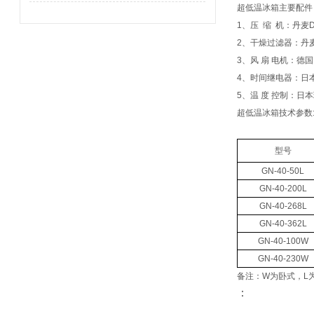
超低温冰箱
主要配件
1
、压
缩
机：丹麦
2
、干燥过滤器：丹
3
、风
扇
电机：德国
4
、时间继电器：日
5
、温
度
控制：日本
超低温冰箱
技术参数
型号
GN-40-50L
GN-40-200L
GN-40-268L
GN-40-362L
GN-40-100W
GN-40-230W
备注：
W
为卧式，
L
：