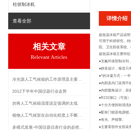
柱状制冰机
详情介绍
查看全部
超低温冰箱
产品说明
可用于科研研究、特
相关文章
院、卫生防疫系统、
超低温冰箱
主要特征
Relevant Articles
●
无氟环保型制冷剂
●
静音设计，噪音只
●
*的冷凝方式：一
冷光源人工气候箱的工作原理及主要特点
●
内胆及内门采用不
●
内腔圆角设计，容
2012下半年中国仪器行业走势
●R232
接口（可选）
勿将人工气候箱湿度设定值调的太低
●
十分方便拆卸清洗
●
配有门锁及电源锁
植物人工气候室在自动化程度上不断提高
●
有光、声报警。
多模式发展-中国仪器仪表行业的必然趋势
●
主要零部件全部采