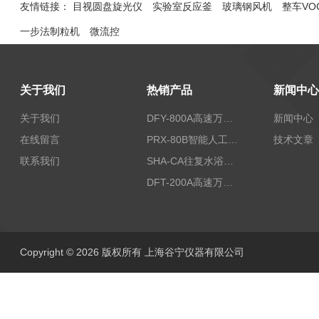
友情链接：
目视圆盘旋光仪
实验室反应釜
玻璃钢风机
整车VO
一步法制粒机
微流控
关于我们
热销产品
新闻中心
关于我们
DFY-800A高速万能粉碎机/实验室粉碎机
新闻中心
在线留言
PRX-80B智能人工气候箱
技术文章
联系我们
SHA-CA往复水浴恒温振荡器/恒温水浴摇床
DFT-200A高速万能粉碎机/微型高速万能粉碎机/浙江万能粉碎机
Copyright © 2026 版权所有 上海谷宁仪器有限公司