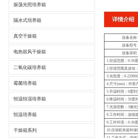
振荡光照培养箱
详情介绍
隔水式培养箱
真空干燥箱
设备名称
设备型号
电热鼓风干燥箱
设备容积
1
.
控温范围：
0-50
二氧化碳培养箱
2
.
控湿范围
及波动
3
.
光照度：
0-
22
000
霉菌培养箱
4
.
尺寸
(mm)
：外形
5.
升温时间：
0
度到
恒温恒湿培养箱
6
.
降温时间：
50
度
7
.
光源层数
：
3
侧光
恒温培养箱
8
.
工作时间：连续
9
.
工作环境：
0-30
干燥箱系列
1
0
.
压缩机有延时保
1
1
.
工作方式：连续