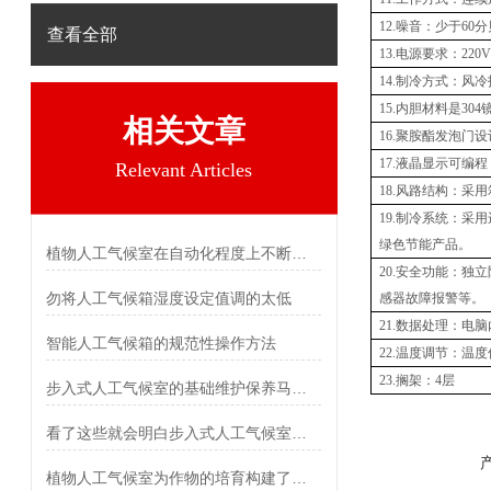
1
2
.
噪音：少于
60
分
查看全部
1
3
.
电源要求：
220V
1
4
.
制冷方式：风冷
1
5
.
内胆材料是
304
相关文章
1
6
.
聚胺酯发泡门设
1
7
.
液晶显示可编程
Relevant Articles
18
.
风路结构：采用
19
.
制冷系统：采用
绿色节能产品。
植物人工气候室在自动化程度上不断提高
2
0
.
安全功能：独立
勿将人工气候箱湿度设定值调的太低
感器故障报警等。
2
1
.
数据处理：电脑
智能人工气候箱的规范性操作方法
2
2
.
温度调节：温度
23.
搁架：
4
层
步入式人工气候室的基础维护保养马虎不得
看了这些就会明白步入式人工气候室为啥这么抢手了
植物人工气候室为作物的培育构建了适宜的生长环境