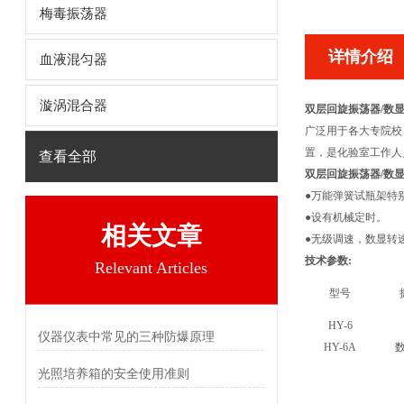
梅毒振荡器
详情介绍
血液混匀器
漩涡混合器
双层回旋振荡器/数
广泛用于各大专院校
置，是化验室工作人
查看全部
双层回旋振荡器/数
●万能弹簧试瓶架特
●设有机械定时。
相关文章
●无级调速，数显转
技术参数:
Relevant Articles
型号
HY-6
仪器仪表中常见的三种防爆原理
HY-6A
光照培养箱的安全使用准则