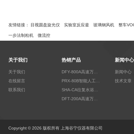
友情链接：
目视圆盘旋光仪
实验室反应釜
玻璃钢风机
整车VO
一步法制粒机
微流控
关于我们
热销产品
新闻中心
关于我们
DFY-800A高速万能粉碎机/实验室粉碎机
新闻中心
在线留言
PRX-80B智能人工气候箱
技术文章
联系我们
SHA-CA往复水浴恒温振荡器/恒温水浴摇床
DFT-200A高速万能粉碎机/微型高速万能粉碎机/浙江万能粉碎机
Copyright © 2026 版权所有 上海谷宁仪器有限公司