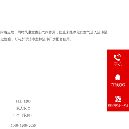
面附着尘埃，同时风淋室也起气阀作用，防止未经净化的空气进入洁净区
通过性强，可与所以洁净室和洁净厂房配套使用。
手机
在线QQ
FLB-1200
微信扫一扫
双人双吹
18个（双侧）
1500×1200×2050