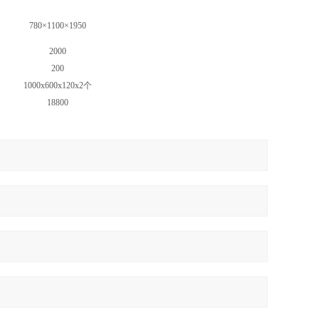
780×1100×1950
2000
200
1000x600x120x2个
18800