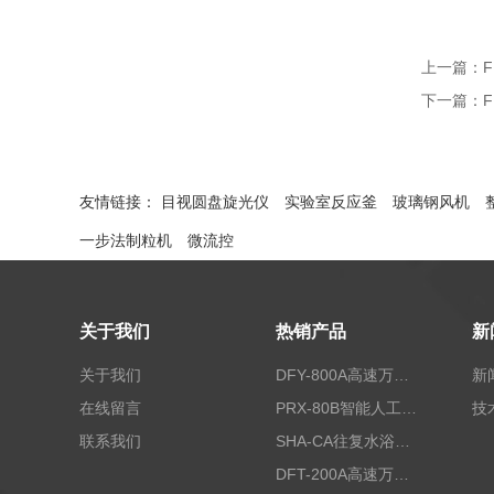
上一篇：
F
下一篇：
友情链接：
目视圆盘旋光仪
实验室反应釜
玻璃钢风机
一步法制粒机
微流控
关于我们
热销产品
新
关于我们
DFY-800A高速万能粉碎机/实验室粉碎机
新
在线留言
PRX-80B智能人工气候箱
技
联系我们
SHA-CA往复水浴恒温振荡器/恒温水浴摇床
DFT-200A高速万能粉碎机/微型高速万能粉碎机/浙江万能粉碎机