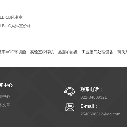
LB-1B风淋室
FLB-1C风淋室价格
整车VOC环境舱
实验室粉碎机
晶圆加热盘
工业废气处理设备
凯氏
闻中心
联系电话：
闻中心
021-34689321
术文章
E-mail：
2540608612@qq.com