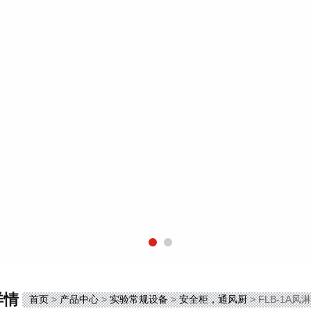
详情
首页
>
产品中心
>
实验常规设备
>
安全柜，通风厨
> FLB-1A