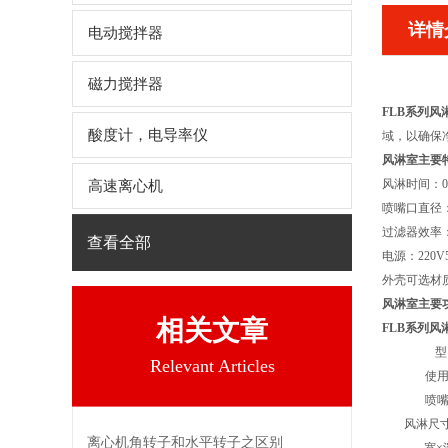
详情
电动搅拌器
磁力搅拌器
FLB系列风
酸度计，电导率仪
域，以确保
风淋室主要
风淋时间：0
高速离心机
喷嘴口直径
过滤器效率：
查看全部
电源：220
外壳可选材
风淋室主要
相关文章
FLB系列风
型
Relevant Articles
使
喷
风淋尺
离心机角转子和水平转子之区别