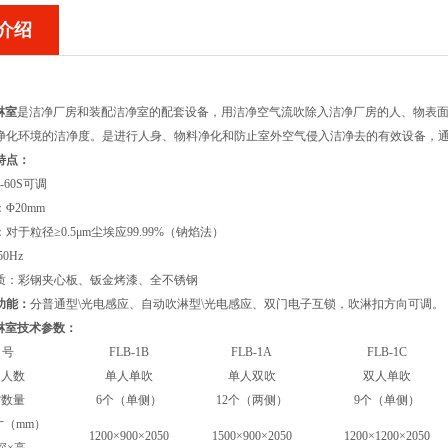
介绍
淋室
是洁净厂房和装配洁净室的配套设备，用洁净空气流吹除入洁净厂房的人、物表
净化环境的洁净度。是进行人身、物料净化和防止室外空气侵入洁净去的有效设备，
特点：
-60S可调
：Φ20mm
对于粒径≥0.5μm尘埃应99.99%（钠焰法）
V50Hz
质：彩钢夹心板、钣金烤漆、全不锈钢
功能：
分普通型\光电感应、自动吹淋型\光电感应、双门电子互锁，吹淋扣方向可调。
淋室
技术参数：
 号
FLB-1B
FLB-1A
FLB-1C
用人数
单人单吹
单人双吹
双人单吹
嘴数量
6个（单侧）
12个（两侧）
9个（单侧）
寸（mm）
1200×900×2050
1500×900×2050
1200×1200×2050