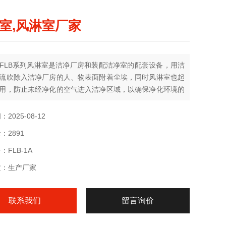
室,风淋室厂家
FLB系列风淋室是洁净厂房和装配洁净室的配套设备，用洁
流吹除入洁净厂房的人、物表面附着尘埃，同时风淋室也起
用，防止未经净化的空气进入洁净区域，以确保净化环境的
。是进行人身、物料净化和防止室外空气侵入洁净去的有效
通过性强，可与所以洁净室和洁净厂房配套使用。
2025-08-12
：2891
FLB-1A
质：生产厂家
联系我们
留言询价