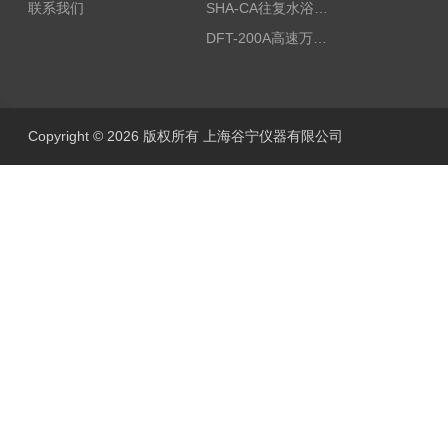
联系我们
SHA-CA往复水浴恒温振荡器/恒温水浴摇床
DFT-200A高速万能粉碎机/微型高速万能粉碎机/浙江万能粉碎机
Copyright © 2026 版权所有 上海谷宁仪器有限公司