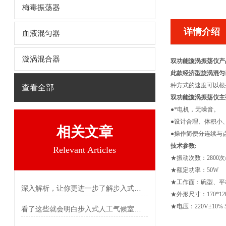
梅毒振荡器
详情介绍
血液混匀器
漩涡混合器
双功能漩涡振荡仪产
此款经济型旋涡混匀
种方式的速度可以根
查看全部
双功能漩涡振荡仪主
●*电机，无噪音。
●设计合理、体积小
相关文章
●操作简便分连续与
技术参数:
Relevant Articles
★振动次数：2800次
★额定功率：50W
★工作面：碗型、平
深入解析，让你更进一步了解步入式人工气候室
★外形尺寸：170*120
★电压：220V±10℅ 
看了这些就会明白步入式人工气候室为啥这么抢手了