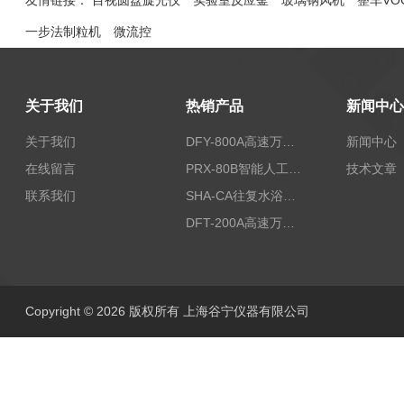
友情链接：
目视圆盘旋光仪
实验室反应釜
玻璃钢风机
整车VO
一步法制粒机
微流控
关于我们
热销产品
新闻中心
关于我们
DFY-800A高速万能粉碎机/实验室粉碎机
新闻中心
在线留言
PRX-80B智能人工气候箱
技术文章
联系我们
SHA-CA往复水浴恒温振荡器/恒温水浴摇床
DFT-200A高速万能粉碎机/微型高速万能粉碎机/浙江万能粉碎机
Copyright © 2026 版权所有 上海谷宁仪器有限公司