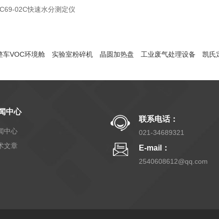
SC69-02C快速水分测定仪
整车VOC环境舱
实验室粉碎机
晶圆加热盘
工业废气处理设备
凯氏
闻中心
联系电话：
闻中心
021-34689321
术文章
E-mail：
2540608612@qq.com