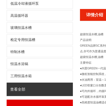
低温冷却液循环泵
详情介绍
高温循环器
玻璃恒温水槽
超级恒温水槽,油槽
检定专用恒温槽
产品说明:
GREEN
品牌SC系
点.亦可作为普通温
特制水槽
超级恒温水槽,油槽
主要特征:
恒温水浴锅
●内置GREEN一代
●微机智能控制系统
三用恒温水箱
●水油两用：室温～1
●LED双窗口分别数
查看全部
●可内外循环，内循
●可选配冷水循环装
●高精度恒温油槽适