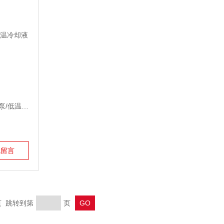
名称：DL-1005低温冷却循环泵/低温冷却液循环泵
线留言
末页 跳转到第
页