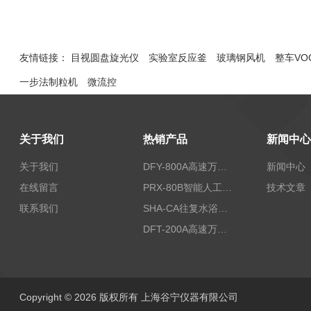
友情链接：
目视圆盘旋光仪
实验室反应釜
玻璃钢风机
整车VO
一步法制粒机
微流控
关于我们
热销产品
新闻中心
关于我们
DFY-800A高速万能粉碎机/实验室粉碎机
新闻中心
在线留言
PRX-80B智能人工气候箱
技术文章
联系我们
SHA-CA往复水浴恒温振荡器/恒温水浴摇床
DFT-200A高速万能粉碎机/微型高速万能粉碎机/浙江万能粉碎机
Copyright © 2026 版权所有 上海谷宁仪器有限公司