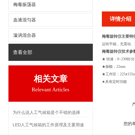
梅毒振荡器
详情介绍
血液混匀器
漩涡混合器
梅毒旋转仪主要特
运转平稳，无震动、
梅毒旋转仪技术参
查看全部
★
转速：0~230转/
★振幅：22mm
★工作区：225ⅹ155
相关文章
★具有定时功能
Relevant Articles
为什么说人工气候箱是个不错的选择
您的
LED人工气候箱的工作原理及主要用途