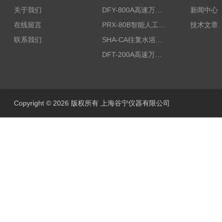
关于我们
DFY-800A高速万能粉碎机/实验室粉碎机
新闻中心
在线留言
PRX-80B智能人工气候箱
技术文章
联系我们
SHA-CA往复水浴恒温振荡器/恒温水浴摇床
DFT-200A高速万能粉碎机/微型高速万能粉碎机/浙江万能粉碎机
Copyright © 2026 版权所有 上海谷宁仪器有限公司