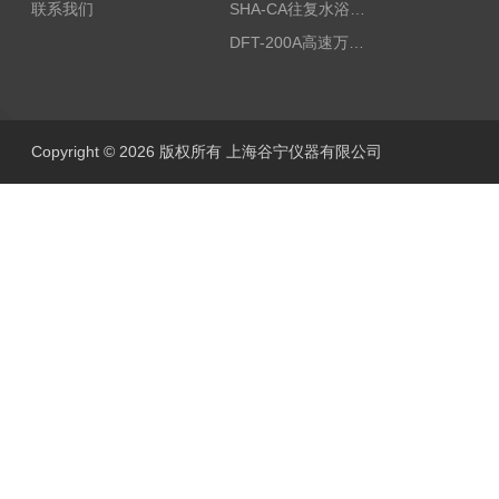
联系我们
SHA-CA往复水浴恒温振荡器/恒温水浴摇床
DFT-200A高速万能粉碎机/微型高速万能粉碎机/浙江万能粉碎机
Copyright © 2026 版权所有 上海谷宁仪器有限公司