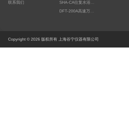
联系我们
SHA-CA往复水浴恒温振荡器/恒温水浴摇床
DFT-200A高速万能粉碎机/微型高速万能粉碎机/浙江万能粉碎机
Copyright © 2026 版权所有 上海谷宁仪器有限公司