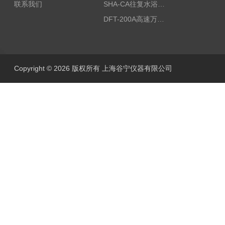
联系我们
SHA-CA往复水浴恒温振荡器/恒温水浴摇床
DFT-200A高速万能粉碎机/微型高速万能粉碎机/浙江万能粉碎机
Copyright © 2026 版权所有 上海谷宁仪器有限公司