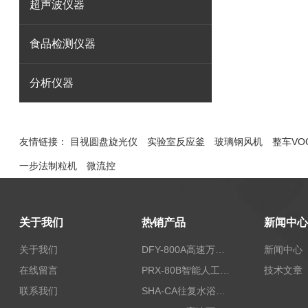
超声波仪器
食品检测仪器
分析仪器
友情链接：
目视圆盘旋光仪
实验室反应釜
玻璃钢风机
整车VO
一步法制粒机
微流控
关于我们
热销产品
新闻中心
关于我们
DFY-800A高速万能粉碎机/实验室粉碎机
新闻中心
在线留言
PRX-80B智能人工气候箱
技术文章
联系我们
SHA-CA往复水浴恒温振荡器/恒温水浴摇床