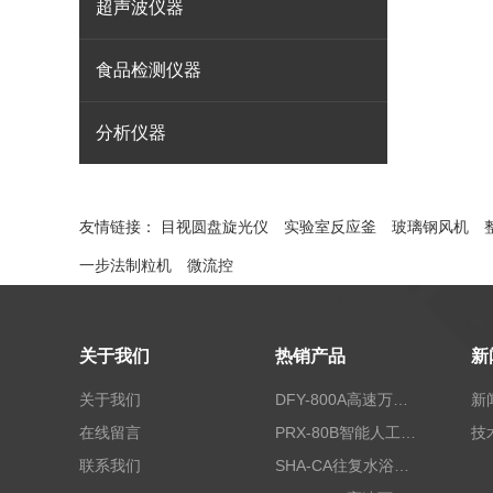
超声波仪器
食品检测仪器
分析仪器
友情链接：
目视圆盘旋光仪
实验室反应釜
玻璃钢风机
一步法制粒机
微流控
关于我们
热销产品
新
关于我们
DFY-800A高速万能粉碎机/实验室粉碎机
新
在线留言
PRX-80B智能人工气候箱
技
联系我们
SHA-CA往复水浴恒温振荡器/恒温水浴摇床