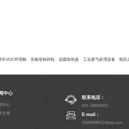
整车VOC环境舱
实验室粉碎机
晶圆加热盘
工业废气处理设备
凯氏
闻中心
联系电话：
闻中心
021-34689321
术文章
E-mail：
2540608612@qq.com